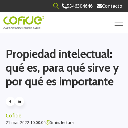
5546304646
Contacto
Open search
Open 
Propiedad intelectual:
qué es, para qué sirve y
por qué es importante
Cofide
21 mar 2022 10:00:00
5
min. lectura