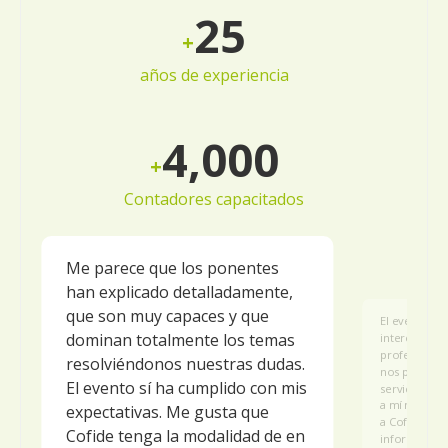
30
+
años de experiencia
5,000
+
Contadores capacitados
Me parece que los ponentes
han explicado detalladamente,
que son muy capaces y que
El evento me
dominan totalmente los temas
interesante
profesionale
resolviéndonos nuestras dudas.
nos presenta
El evento sí ha cumplido con mis
servicio tam
a mí me gust
expectativas. Me gusta que
a Cofide a lo
Cofide tenga la modalidad de en
información 