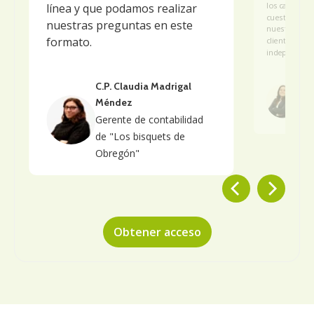
los casos que
línea y que podamos realizar
cuestiones q
nuestras preguntas en este
nuestras em
formato.
clientes que
independient
C.P
C.P. Claudia Madrigal
Res
Méndez
Cont
Gerente de contabilidad
de 
de "Los bisquets de
Obregón"
Obtener acceso