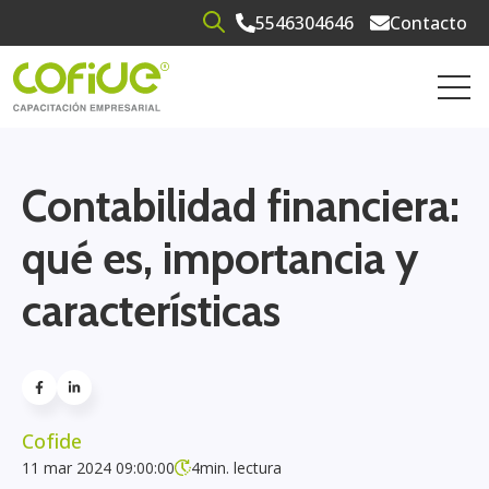
5546304646
Contacto
Open search
Open 
Contabilidad financiera:
qué es, importancia y
características
Cofide
11 mar 2024 09:00:00
4
min. lectura