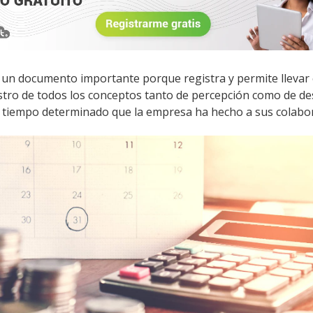
IMSS: NDPC: FISCAL 15
Ver detalles
Comprar $7,570
DO FISCALIZACIÓN DIGITAL Y ATENCIÓN ESTRATÉGICA DE
 un documento importante porque registra y permite llevar e
NES
istro de todos los conceptos tanto de percepción como de d
icio:
24 de sept 2026, 09:00 a. m. (Hora CDMX)
 tiempo determinado que la empresa ha hecho a sus colabo
IMSS: NDPC: FISCAL 20
CONTABILIDAD 2
Ver detalles
Comprar $10,812
O EN INTELIGENCIA ARTIFICIAL PARA LA AUDITORÍA MODE
icio:
30 de sept 2026, 09:00 a. m. (Hora CDMX)
IMSS: NDPC: AUDITORIA 10
Ver detalles
Comprar $3,965
DO INTEGRAL EN GESTIÓN DE COSTOS