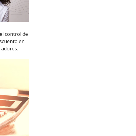
l control de
escuento en
radores.
RNA