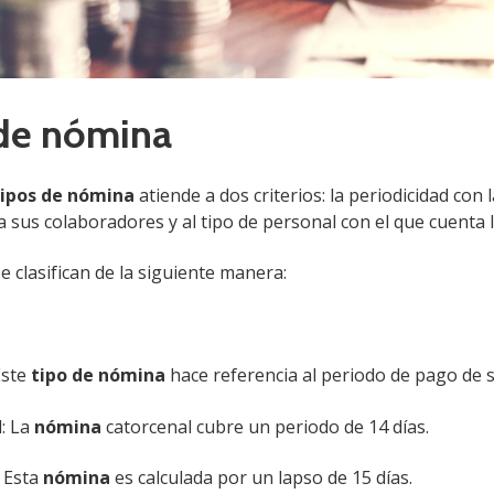
icio:
14 de oct 2026, 09:00 a. m. (Hora CDMX)
IMSS: NDPC: COSTOS 32
Ver detalles
Comprar $16,149
de nómina
IO PRÁCTICO DE MICROSOFT COPILOT + EXCEL PARA CON
ISTAS
tipos de nómina
atiende a dos criterios: la periodicidad con
icio:
16 de oct 2026, 09:00 a. m. (Hora CDMX)
 sus colaboradores y al tipo de personal con el que cuenta 
 NDPC: FISCAL 8 CONTABILIDAD
4
 clasifican de la siguiente manera:
Ver detalles
Comprar $6,056
Este
tipo de nómina
hace referencia al periodo de pago de si
: La
nómina
catorcenal cubre un periodo de 14 días.
 Esta
nómina
es calculada por un lapso de 15 días.