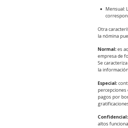
Mensual: L
correspond
Otra caracterí
la nómina pue
Normal:
es aq
empresa de for
Se caracteriza
la información
Especial:
cont
percepciones 
pagos por bono
gratificacione
Confidencial
altos funcion