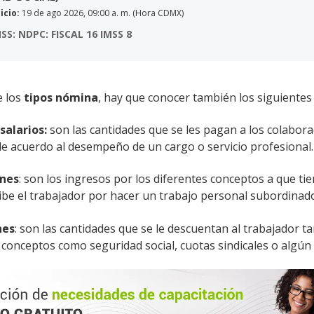
icio:
19 de ago 2026, 09:00 a. m. (Hora CDMX)
SS: NDPC: FISCAL 16 IMSS 8
Ver detalles
Comprar $9,516
e los
tipos
nómina
, hay que conocer también los siguientes
IO EN DIRECCIÓN Y LIDERAZGO DE EQUIPOS DE ALTO DES
icio:
27 de ago 2026, 15:00 p. m. (Hora CDMX)
salarios:
son las cantidades que se les pagan a los colabora
e acuerdo al desempeño de un cargo o servicio profesional
Ver detalles
Comprar $5,551
ones
: son los ingresos por los diferentes conceptos a que ti
O INTEGRAL REPSE SERVICIOS ESPECIALIZADOS
ibe el trabajador por hacer un trabajo personal subordinad
icio:
02 de sept 2026, 09:00 a. m. (Hora CDMX)
: NDPC: IMSS 5 FISCAL 3 PLD 2
nes
: son las cantidades que se le descuentan al trabajador 
 conceptos como seguridad social, cuotas sindicales o algún 
Ver detalles
Comprar $5,948
IO INTEGRAL SOBRE FIDEICOMISOS
icio:
23 de sept 2026, 15:00 p. m. (Hora CDMX)