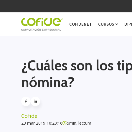
COFIDE
NET
CURSOS
DIP
Show s
¿Cuáles son los ti
nómina?
Cofide
23 mar 2019 10:20:16
5
min. lectura