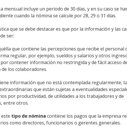
a mensual incluye un periodo de 30 días, y en su caso se har
iente cuando la nómina se calcule por 28, 29 o 31 días.
stica que se debe destacar es que por la información y las car
de ser:
uélla que contiene las percepciones que recibe el personal d
ma regular, por ejemplo, sueldos y salarios y otros ingreso
 por contener información no restringida y de fácil acceso d
 de los colaboradores.
iene información que no está contemplada regularmente, t
extraordinarias que están sujetas a eventualidades especia
s por productividad, de utilidades a los trabajadores y de
s, entre otros.
:
este
tipo de
nómina
contiene los pagos que la empresa rea
arios como directores, funcionarios o gerentes generales.