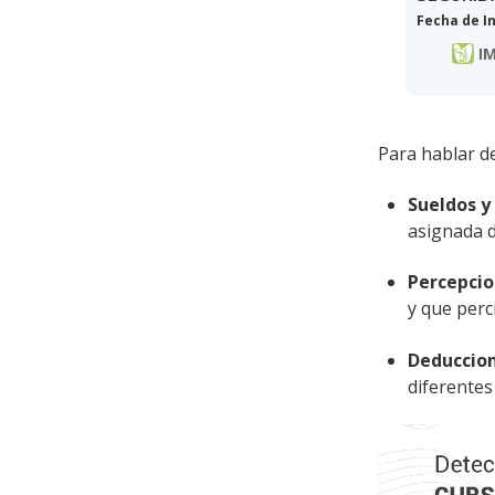
Fecha de In
IM
Para hablar d
SEMINAR
Fecha de In
Sueldos y 
asignada d
Percepci
SEMINARI
y que perc
Fecha de In
IMSS
Deduccio
diferentes
SEMINAR
Fecha de In