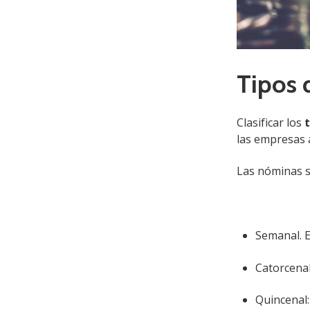
Fecha de In
Tipos 
SEMINAR
Y FISCAL
Clasificar los
Fecha de In
las empresas a
IMSS:
Las nóminas se
Semanal. 
Catorcenal
Quincenal: