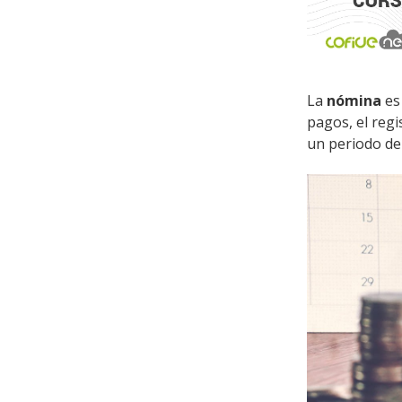
DIPLOMA
La
nómina
es
REVISIO
pagos, el reg
Fecha de In
un periodo de
SEMINARI
Fecha de In
DIPLOMA