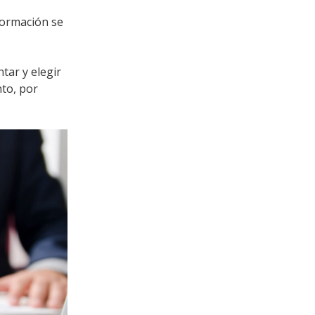
formación se
ar y elegir
nto, por