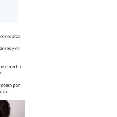
 conceptos:
EMPEÑO
dores y es
.
ene derecho
o.
también por
otro.