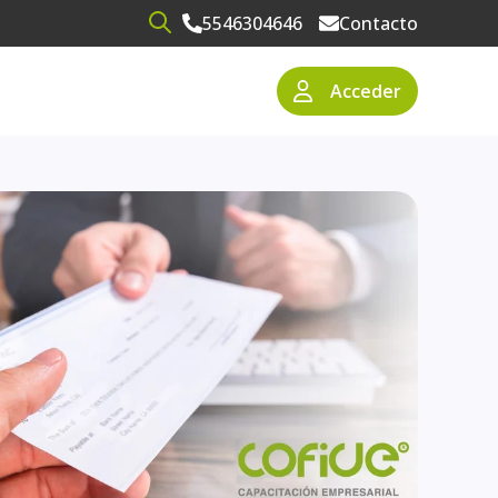
5546304646
Contacto
Open search
Acceder
narios
resas