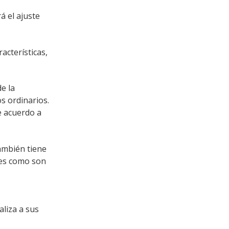
á el ajuste
acterísticas,
e la
s ordinarios.
e acuerdo a
ambién tiene
les como son
liza a sus