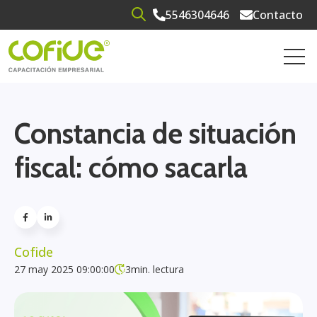
5546304646
Contacto
Open search
Open 
Constancia de situación
fiscal: cómo sacarla
Cofide
27 may 2025 09:00:00
3
min. lectura