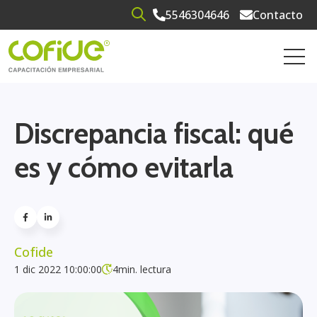
5546304646
Contacto
Open search
Open 
Discrepancia fiscal: qué
es y cómo evitarla
Cofide
1 dic 2022 10:00:00
4
min. lectura