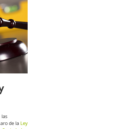
y
 las
paro de la
Ley