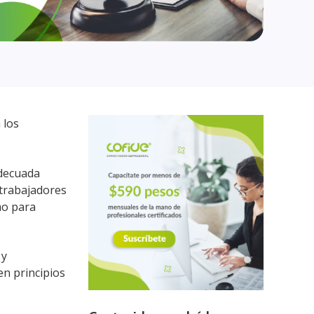
 los
adecuada
 trabajadores
mo para
 y
en principios