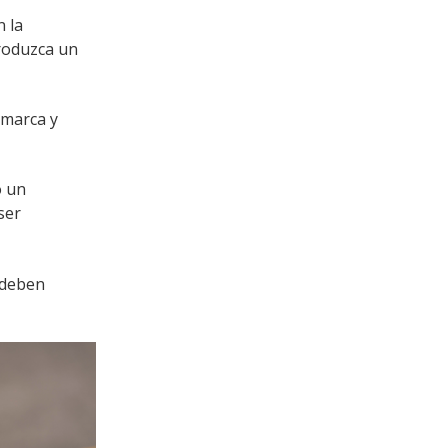
n la
produzca un
 marca y
o un
ser
 deben