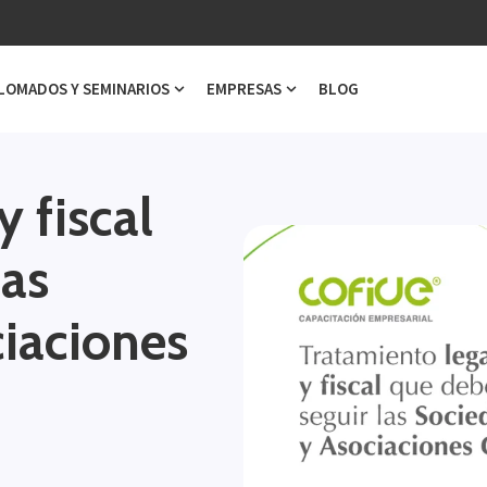
LOMADOS Y SEMINARIOS
EMPRESAS
BLOG
ubmenu for Cursos
Show submenu for Diplomados y Semi
Show submenu for Emp
y fiscal
las
iaciones