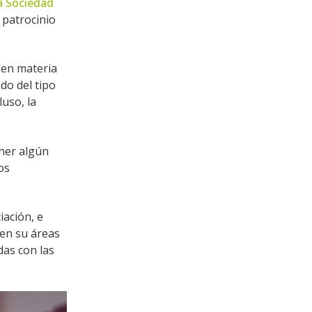
a Sociedad
 patrocinio
 en materia
do del tipo
luso, la
ner algún
os
iación, e
 en su áreas
das con las