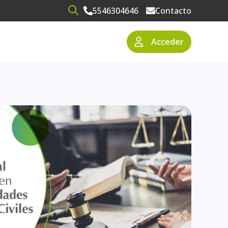
5546304646
Contacto
Open search
Acceder
narios
resas