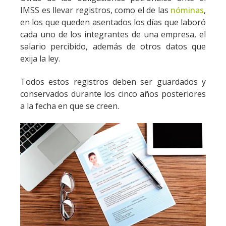
IMSS es llevar registros, como el de las
nóminas
,
IMSS: NDPC: FISCAL
en los que queden asentados los días que laboró
20 CONTABILIDAD 2
cada uno de los integrantes de una empresa, el
salario percibido, además de otros datos que
Ver detalles
Comprar $10,812
exija la ley.
SEMINARIO EN INTELIGENCIA ARTIFICIAL PARA
Todos estos registros deben ser guardados y
LA AUDITORÍA MODERNA
conservados durante los cinco años posteriores
Fecha de Inicio:
30 de sept 2026, 09:00 a. m. (Hora CDMX)
a la fecha en que se creen.
IMSS: NDPC:
AUDITORIA 10
Ver detalles
Comprar $3,965
DIPLOMADO INTEGRAL EN GESTIÓN DE
COSTOS
Fecha de Inicio:
14 de oct 2026, 09:00 a. m. (Hora CDMX)
IMSS: NDPC:
COSTOS 32