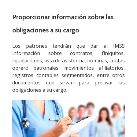
Ver detalles
Comprar $16,149
Proporcionar información sobre las
SEMINARIO PRÁCTICO DE MICROSOFT
obligaciones a su cargo
COPILOT + EXCEL PARA CONTADORES Y
FISCALISTAS
Fecha de Inicio:
16 de oct 2026, 09:00 a. m. (Hora CDMX)
Los patrones tendrán que dar al IMSS
IMSS: NDPC: FISCAL
información sobre contratos, finiquitos,
8 CONTABILIDAD 4
liquidaciones, lista de asistencia, nóminas, cuotas
obrero patronales, movimientos afiliatorios,
Ver detalles
Comprar $6,056
registros contables segmentados, entre otros
documentos que sirvan para precisar las
obligaciones a su cargo.