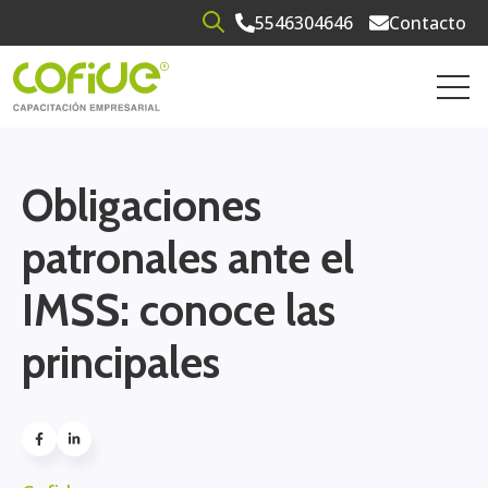
5546304646
Contacto
Open search
Open 
Obligaciones
patronales ante el
IMSS: conoce las
principales