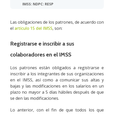
IMSS: NDPC: RESP
PROFESIONAL 5, PLD 4,
IMSS 4, FISCAL 4
Las obligaciones de los patrones, de acuerdo con
Ver detalles
Comprar $9,156
el
artículo 15 del IMSS
, son:
SEMINARIO INTEGRAL EN NÓMINAS (LABORAL,
Registrarse e inscribir a sus
FISCAL Y APORTACIONES DE SEGURIDAD
SOCIAL)
colaboradores en el IMSS
Fecha de Inicio:
19 de ago 2026, 09:00 a. m. (Hora CDMX)
IMSS: NDPC: FISCAL
Los patrones están obligados a registrarse e
16 IMSS 8
inscribir a los integrantes de sus organizaciones
en el IMSS, así como a comunicar sus altas y
Ver detalles
Comprar $9,516
bajas y las modificaciones en los salarios en un
plazo no mayor a 5 días hábiles después de que
SEMINARIO EN DIRECCIÓN Y LIDERAZGO DE
EQUIPOS DE ALTO DESEMPEÑO
se den las modificaciones.
Fecha de Inicio:
27 de ago 2026, 15:00 p. m. (Hora CDMX)
Lo anterior, con el fin de que todos los que
Ver detalles
Comprar $5,551