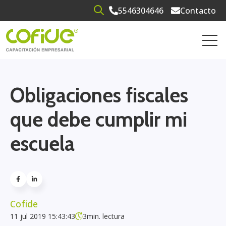
5546304646
Contacto
Open search
Open 
Obligaciones fiscales
que debe cumplir mi
escuela
Cofide
11 jul 2019 15:43:43
3
min. lectura