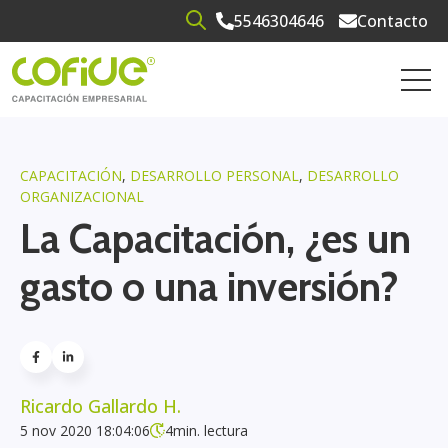
5546304646
Contacto
Open search
Open 
CAPACITACIÓN
,
DESARROLLO PERSONAL
,
DESARROLLO
ORGANIZACIONAL
La Capacitación, ¿es un
gasto o una inversión?
Ricardo Gallardo H.
5 nov 2020 18:04:06
4
min. lectura