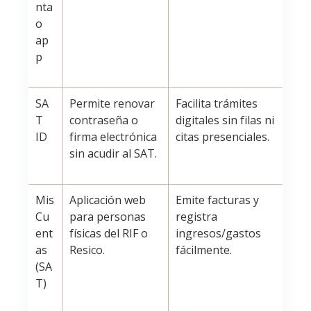
nta
o
ap
p
SA
Permite renovar
Facilita trámites
T
contraseña o
digitales sin filas ni
ID
firma electrónica
citas presenciales.
sin acudir al SAT.
Mis
Aplicación web
Emite facturas y
Cu
para personas
registra
ent
físicas del RIF o
ingresos/gastos
as
Resico.
fácilmente.
(SA
T)