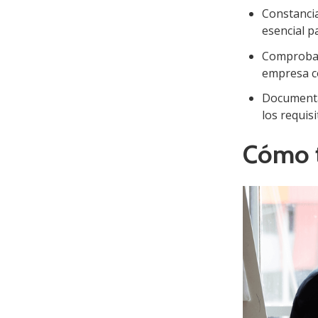
Constancia
esencial p
Comproban
empresa c
Documentac
los requis
Cómo t