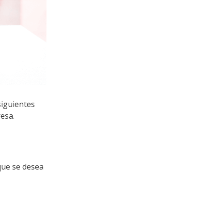
siguientes
resa.
 que se desea