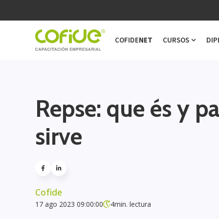
COFIDE
NET
CURSOS
DIP
Show s
Repse: que és y p
sirve
Cofide
17 ago 2023 09:00:00
4
min. lectura