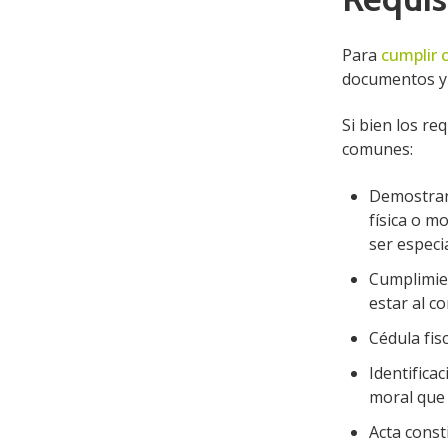
Para
cumplir 
documentos y c
Si bien los r
comunes:
Demostrar 
física o m
ser especi
Cumplimien
estar al c
Cédula fis
Identificac
moral que s
Acta const