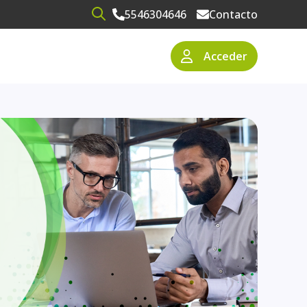
5546304646
Contacto
Open search
Acceder
narios
resas