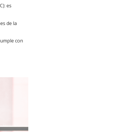
C): es
es de la
cumple con