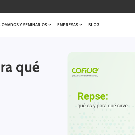
LOMADOS Y SEMINARIOS
EMPRESAS
BLOG
ubmenu for Cursos
Show submenu for Diplomados y Semi
Show submenu for Emp
ara qué