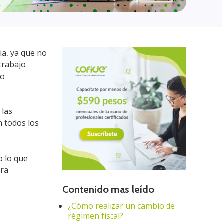
ia, ya que no
trabajo
to
 las
n todos los
.
o lo que
ara
Contenido mas leído
¿Cómo realizar un cambio de
régimen fiscal?