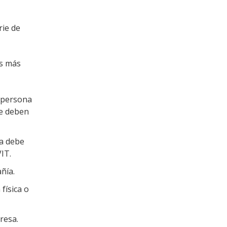
rie de
os más
 (persona
se deben
sa debe
IT.
ñía.
 física o
resa.