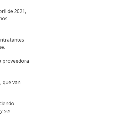
ril de 2021,
chos
ontratantes
se.
sa proveedora
, que van
eciendo
y ser