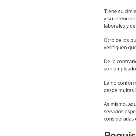
Tiene su cimie
y su intención
laborales y de
Otro de los p
verifiquen qu
De lo contrar
son empleados 
La no conform
desde multas h
Asimismo, aqu
servicios esp
consideradas 
Requis