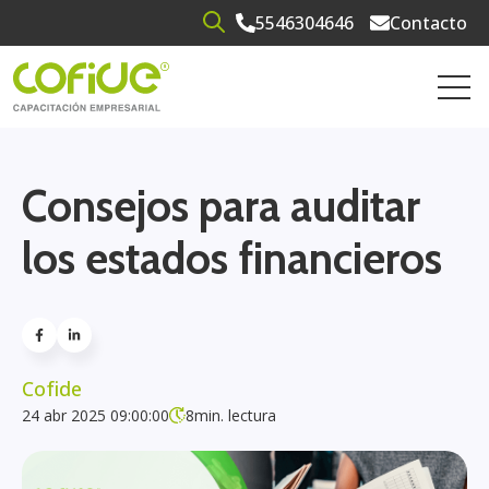
5546304646
Contacto
Open search
Open 
Consejos para auditar
los estados financieros
Cofide
24 abr 2025 09:00:00
8
min. lectura