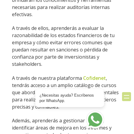
brindarán los conocimientos y herramientas
necesarias para realizar auditorías internas
efectivas.
A través de ellos, aprenderás a evaluar la
razonabilidad de los estados financieros de tu
empresa y cómo evitar errores comunes que
puedan resultar en sanciones o pérdida de
confianza por parte de inversionistas y
stakeholders.
A través de nuestra plataforma
Cofidenet
,
tendrás acceso a un amplio catálogo de cursos
que abordan todos los aspectos fundamentales
¿Necesitas ayuda? Escríbenos
para realizar auditorías de estados financieros
por WhatsApp.
precisas y confiables.
Además, aprenderás a gestionar riesgos,
identificar áreas de mejora en los informes y