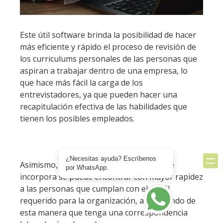
Este útil software brinda la posibilidad de hacer
más eficiente y rápido el proceso de revisión de
los curriculums personales de las personas que
aspiran a trabajar dentro de una empresa, lo
que hace más fácil la carga de los
entrevistadores, ya que pueden hacer una
recapitulación efectiva de las habilidades que
tienen los posibles empleados.
¿Necesitas ayuda? Escríbenos
Asimismo, gracias a las herramientas que
por WhatsApp.
incorpora se puede encontrar con mayor rapidez
a las personas que cumplan con el perfil
requerido para la organización, asegurando de
esta manera que tenga una correspondencia