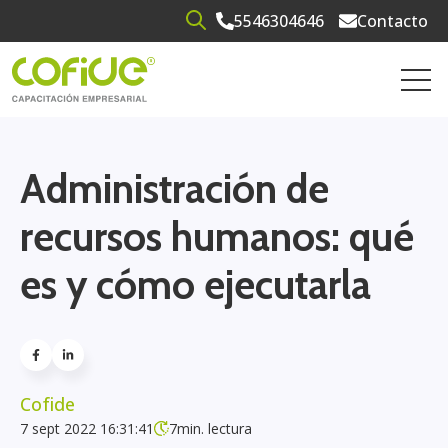
5546304646
Contacto
Open search
Open 
Administración de
recursos humanos: qué
es y cómo ejecutarla
Cofide
7 sept 2022 16:31:41
7
min. lectura