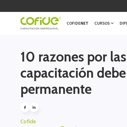
COFIDE
NET
CURSOS
DIP
Show s
10 razones por las
capacitación debe
permanente
Cofide