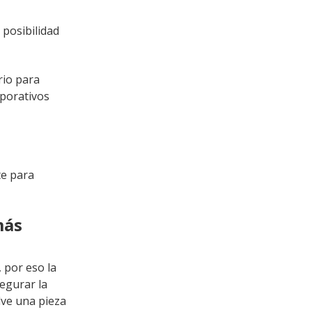
 posibilidad
rio para
rporativos
te para
más
 por eso la
egurar la
lve una pieza