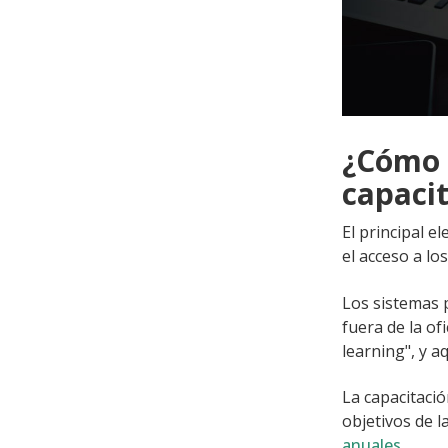
¿Cómo 
capaci
El principal 
el acceso a lo
Los sistemas 
fuera de la of
learning", y a
La capacitaci
objetivos de 
anuales
.