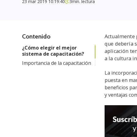
23 mar 2019 10:19:40
3
min. lectura
Contenido
Actualmente p
que debería s
¿Cómo elegir el mejor
aplicación te
sistema de capacitación?
a la cultura 
Importancia de la capacitación
La incorporaci
puesta en mar
beneficios pa
y ventajas com