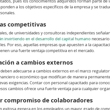
itados, pues los conocimientos adquiridos forman parte de l
sponden a los objetivos específicos de la empresa y se trad
rsonales.
jas competitivas
iales, de universidades y consultoras independientes señala
n invirtiendo en el desarrollo del capital humano
necesario 
les. Por eso, aquellas empresas que apuesten a la capacitac
enen una fuerte ventaja competitiva en el mercado.
ación a cambios externos
deben adecuarse a cambios externos en el marco regulator
inanciero o económico que modifican de manera permanent
vas exigencias. Contar con personal capacitado para conoc
esos cambios ofrece una fuerte ventaja para cualquier organ
r compromiso de colaboradores
ón exitosa genera en los empleados un mayor grado de com