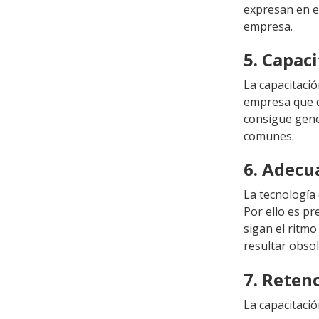
expresan en e
empresa.
5. Capac
La capacitaci
empresa que d
consigue gene
comunes.
6. Adecu
La tecnología
Por ello es p
sigan el ritm
resultar obso
7. Reten
La capacitaci