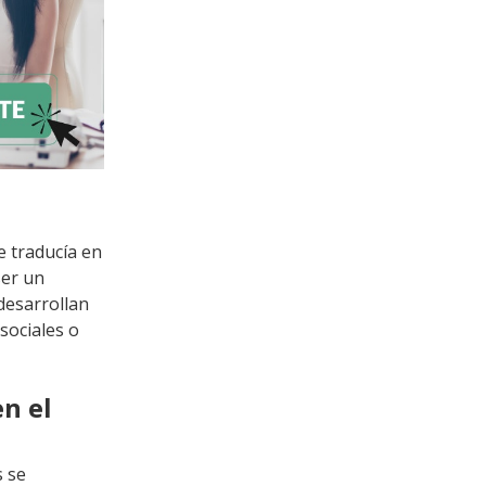
 traducía en
ser un
desarrollan
sociales o
en el
 se