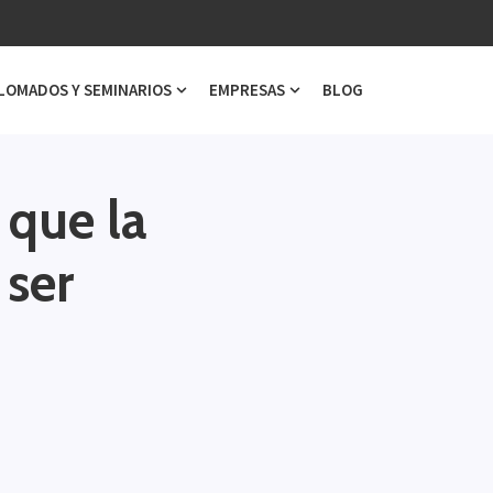
LOMADOS Y SEMINARIOS
EMPRESAS
BLOG
ubmenu for Cursos
Show submenu for Diplomados y Semi
Show submenu for Emp
 que la
 ser