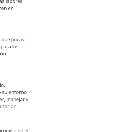
as labores
ucen en
n que
pocas
para los
ión
io,
e su entorno
er, manejar y
ización.
promiso en el