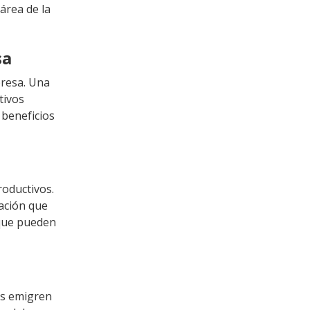
área de la
sa
presa. Una
tivos
 beneficios
oductivos.
ación que
 que pueden
es emigren