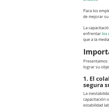
Para los emple
de mejorar su 
La capacitaci
enfrentar
los
que a la medi
Importa
Presentamos 
lograr su obje
1. El col
segura s
La inestabilid
capacitación 
estabilidad la