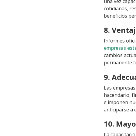
una vez capac
cotidianas, re
beneficios pe
8. Venta
Informes ofic
empresas está
cambios actua
permanente ti
9. Adecu
Las empresas 
hacendario, f
e imponen nue
anticiparse a 
10. Mayo
La capacitaci