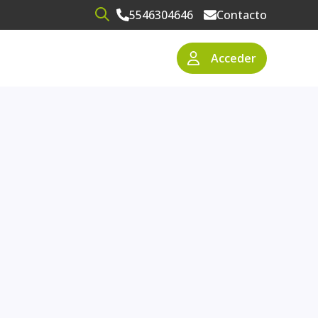
5546304646
Contacto
Open search
Acceder
narios
resas