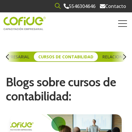
5546304646
Contacto
Open search
Open 
N EMPRESARIAL
CURSOS DE CONTABILIDAD
RELACIONES 
Blogs sobre cursos de
contabilidad: