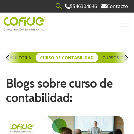
5546304646
Contacto
Open search
Open 
CONSULTORÍA
CURSO DE CONTABILIDAD
CURSOS DE CA
Blogs sobre curso de
contabilidad: