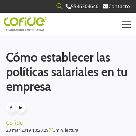
5546304646
Contacto
Open search
Open 
Cómo establecer las
políticas salariales en tu
empresa
Cofide
23 mar 2019 10:20:29
3
min. lectura