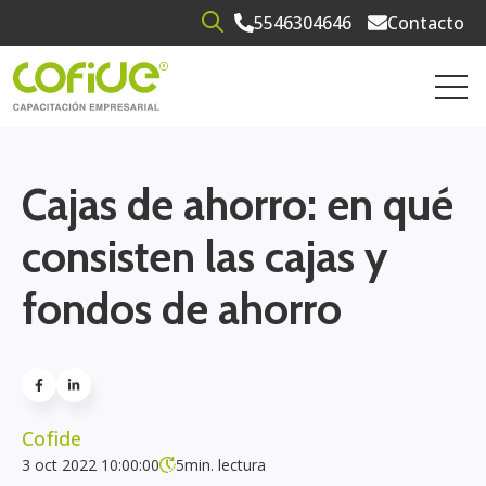
5546304646
Contacto
Open search
Open 
Cajas de ahorro: en qué
consisten las cajas y
fondos de ahorro
Cofide
3 oct 2022 10:00:00
5
min. lectura