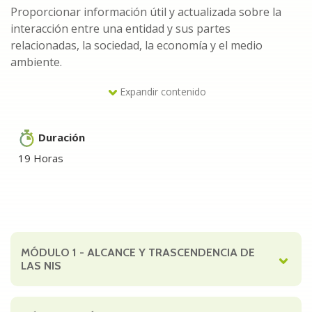
Proporcionar información útil y actualizada sobre la
interacción entre una entidad y sus partes
relacionadas, la sociedad, la economía y el medio
ambiente.
Expandir contenido
Incluyendo métricas y objetivos relacionados con la
sostenibilidad, gestión de riesgos, estrategia de
sostenibilidad, gobernanza y la revelación de
Duración
Indicadores Básicos de Sostenibilidad, en lo sucesivo
19 Horas
(IBSO).
Buscando y cuidando la convergencia sobre la
información de sostenibilidad con los Objetivos de
Desarrollo Sostenible (ODS) de Naciones Unidas y
facilitar la toma de decisiones asertivas por parte de los
MÓDULO 1
- ALCANCE Y TRASCENDENCIA DE
usuarios de la información financiera.
LAS NIS
Dirigido a:
Detalles módulo