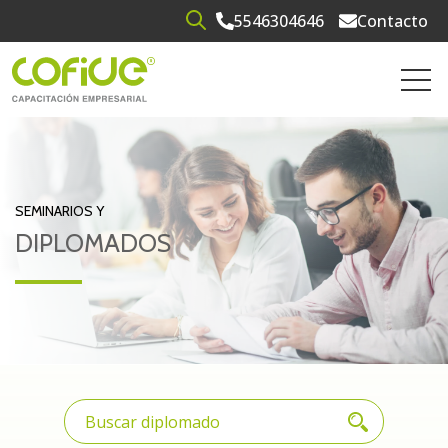
5546304646
Contacto
Open search
Open 
SEMINARIOS Y
DIPLOMADOS