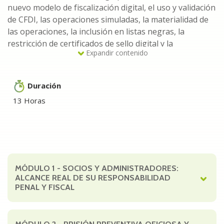
nuevo modelo de fiscalización digital, el uso y validación
de CFDI, las operaciones simuladas, la materialidad de
las operaciones, la inclusión en listas negras, la
restricción de certificados de sello digital y la
Expandir contenido
configuración de delitos fiscales.
El seminario tiene como propósito que los
Duración
participantes desarrollen criterios técnicos, fiscales y
13 Horas
jurídicos para identificar contingencias, valorar posibles
responsabilidades, fortalecer la documentación
preventiva y estructurar estrategias de cumplimiento y
defensa ante actos de autoridad con implicaciones
fiscales, operativas y penales.
MÓDULO 1
- SOCIOS Y ADMINISTRADORES:
A quién va dirigido
ALCANCE REAL DE SU RESPONSABILIDAD
PENAL Y FISCAL
Contadores públicos, fiscalistas, abogados fiscales y
penales, auditores, asesores fiscales y responsables de
Detalles módulo
cumplimiento que intervienen en la revisión,