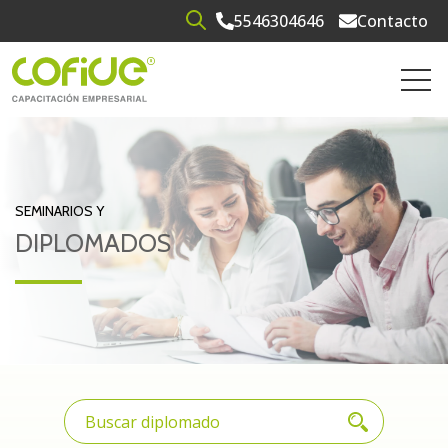
5546304646
Contacto
Open search
Open 
SEMINARIOS Y
DIPLOMADOS