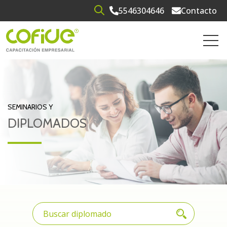
5546304646
Contacto
Open search
Open 
SEMINARIOS Y
DIPLOMADOS