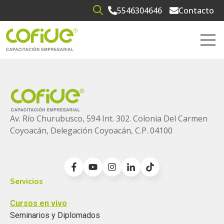
5546304646
Contacto
Open search
Open 
Av. Río Churubusco, 594 Int. 302. Colonia
Del Carmen
Coyoacán, Delegación Coyoacán, C.P. 04100
Servicios
Cursos en vivo
Seminarios y Diplomados