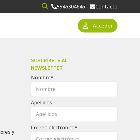
5546304646
Contacto
Open search
Acceder
narios
resas
SUSCRÍBETE AL
NEWSLETTER
Nombre
*
Apellidos
Correo electrónico
*
dores y