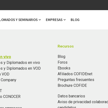
LOMADOS Y SEMINARIOS
EMPRESAS
BLOG
ubmenu for Cursos
Show submenu for Diplomados y Semi
Show submenu for Emp
Recursos
Blog
n vivo
Foros
s y Diplomados en vivo
Ebooks
os y Diplomados en VOD
Afiliados COFIDEnet
n VOD
Preguntas frecuentes
n Company
Brochure COFIDE
T
Datos bancarios
ado CONOCER
Aviso de privacidad colabora
candidatos