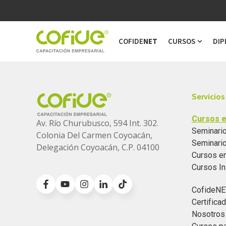
COFIDE
NET
CURSOS
DIP
Show s
Servicios
Cursos e
Av. Río Churubusco, 594 Int. 302.
Seminario
Colonia
Del Carmen Coyoacán,
Seminari
Delegación Coyoacán, C.P. 04100
Cursos e
Cursos I
CofideNE
Certific
Nosotros