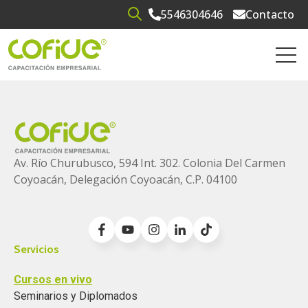
5546304646
Contacto
Open search
Open 
Av. Río Churubusco, 594 Int. 302. Colonia
Del Carmen
Coyoacán, Delegación Coyoacán, C.P. 04100
Servicios
Cursos en vivo
Seminarios y Diplomados