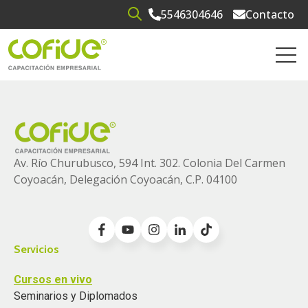
5546304646
Contacto
Open search
Open 
Av. Río Churubusco, 594 Int. 302. Colonia
Del Carmen
Coyoacán, Delegación Coyoacán, C.P. 04100
Servicios
Cursos en vivo
Seminarios y Diplomados