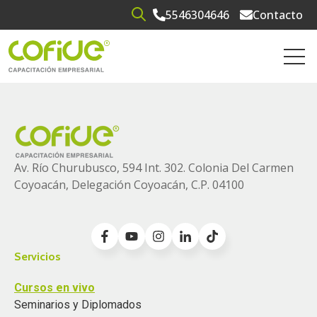
5546304646
Contacto
Open search
Open 
Av. Río Churubusco, 594 Int. 302. Colonia
Del Carmen
Coyoacán, Delegación Coyoacán, C.P. 04100
Servicios
Cursos en vivo
Seminarios y Diplomados