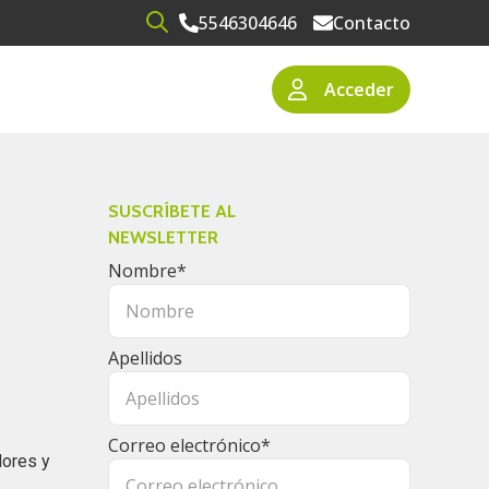
5546304646
Contacto
Open search
Acceder
narios
resas
SUSCRÍBETE AL
NEWSLETTER
Nombre
*
Apellidos
Correo electrónico
*
dores y