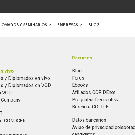
LOMADOS Y SEMINARIOS
EMPRESAS
BLOG
ubmenu for Cursos
Show submenu for Diplomados y Semi
Show submenu for Emp
Recursos
Blog
n vivo
Foros
s y Diplomados en vivo
Ebooks
os y Diplomados en VOD
Afiliados COFIDEnet
n VOD
Preguntas frecuentes
n Company
Brochure COFIDE
T
Datos bancarios
ado CONOCER
Aviso de privacidad colabora
candidatos