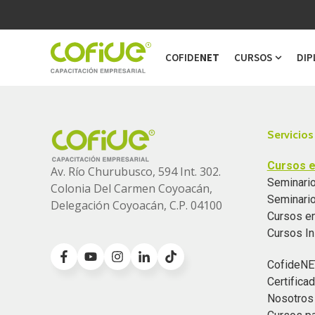
COFIDE
NET
CURSOS
DIP
Show s
Servicios
Cursos e
Av. Río Churubusco, 594 Int. 302.
Seminario
Colonia
Del Carmen Coyoacán,
Seminari
Delegación Coyoacán, C.P. 04100
Cursos e
Cursos I
CofideNE
Certific
Nosotros