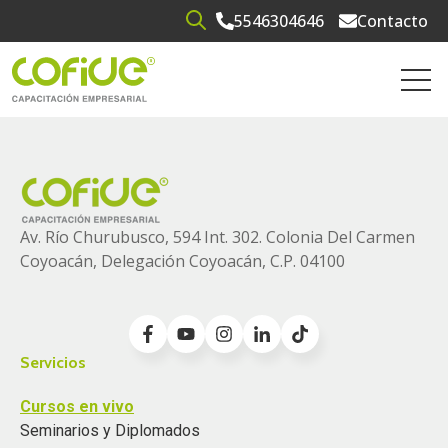
5546304646
Contacto
Open search
Open 
Av. Río Churubusco, 594 Int. 302. Colonia
Del Carmen
Coyoacán, Delegación Coyoacán, C.P. 04100
Servicios
Cursos en vivo
Seminarios y Diplomados