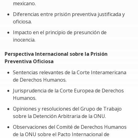
En el contexto jurídico y fiscal contemporáneo, los
mexicano.
socios y accionistas de personas morales enfrentan un
Diferencias entre prisión preventiva justificada y
entorno crecientemente complejo, en el que las
oficiosa.
fronteras entre la responsabilidad individual y la
colectiva, así como entre lo administrativo, lo fiscal y lo
Impacto en el principio de presunción de
penal, se vuelven cada vez más difusas. El Estado
inocencia.
mexicano, a través de reformas legislativas, ha
incrementado la presión normativa sobre los
Perspectiva Internacional sobre la Prisión
participantes en las estructuras corporativas, buscando
Preventiva Oficiosa
garantizar mayor transparencia, control y eficacia en la
Sentencias relevantes de la Corte Interamericana
recaudación fiscal y en la persecución de delitos
de Derechos Humanos.
económicos.
Jurisprudencia de la Corte Europea de Derechos
Sin embargo, esta evolución normativa no ha sido del
Humanos.
todo clara ni uniforme, generando un escenario de
Opiniones y resoluciones del Grupo de Trabajo
incertidumbre jurídica que compromete tanto la
sobre la Detención Arbitraria de la ONU.
seguridad jurídica de los socios y accionistas como el
adecuado funcionamiento del sistema empresarial. La
Observaciones del Comité de Derechos Humanos
problemática se agudiza por la tendencia de las
de la ONU sobre el Pacto Internacional de