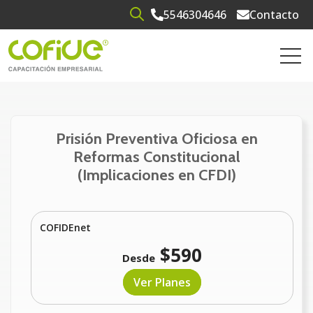
5546304646
Contacto
Open search
Open 
Prisión Preventiva Oficiosa en
Reformas Constitucional
(Implicaciones en CFDI)
COFIDEnet
$590
Desde
Ver Planes