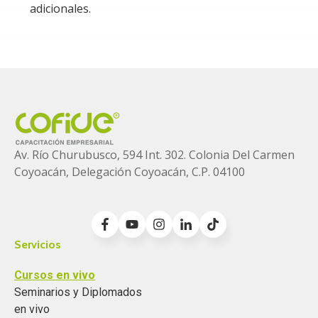
interrogar el fundamento ético de la atribución de
adicionales.
responsabilidad, la tensión entre el principio de
personalidad de la pena y las presunciones fiscales, así
como los criterios constitucionales de culpabilidad,
debido proceso y proporcionalidad de las sanciones. El
curso se propone abordar estas cuestiones de manera
integral y crítica, para proporcionar herramientas
teóricas y prácticas que permitan prevenir, afrontar y,
en su caso, impugnar las imputaciones indebidas que
Av. Río Churubusco, 594 Int. 302. Colonia
Del Carmen
puedan afectar a los participantes de una persona
Coyoacán, Delegación Coyoacán, C.P. 04100
moral.
Servicios
Cursos en vivo
Seminarios y Diplomados
en vivo