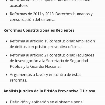
acusatorio.
Análisis Crítico: Evaluar los argumentos a favor y
en contra de la prisión preventiva oficiosa con
Reformas de 2011 y 2013: Derechos humanos y
base en jurisprudencia nacional e internacional.
consolidación del sistema.
Criterios Internacionales: Examinar resoluciones
Reformas Constitucionales Recientes
de la Corte Interamericana de Derechos Humanos,
la Corte Europea de Derechos Humanos y la ONU
Reforma al artículo 19 constitucional: Ampliación
sobre la prisión preventiva.
de delitos con prisión preventiva oficiosa.
Casos Reales: Estudio de precedentes judiciales y
Reforma al artículo 21 constitucional: Facultades
su aplicación en el contexto mexicano.
de investigación a la Secretaría de Seguridad
Pública y la Guardia Nacional.
Impacto en la Práctica Profesional: Aplicación de
estos conocimientos para la defensa legal, litigio
Argumentos a favor y en contra de estas
estratégico y asesoría en materia penal y
reformas.
constitucional.
Análisis Jurídico de la Prisión Preventiva Oficiosa
Problemática del Curso
Definición y aplicación en el sistema penal