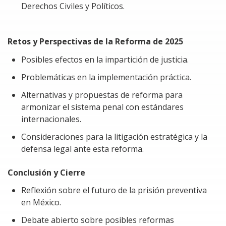
autoridades fiscales y ministeriales a aplicar figuras
Derechos Civiles y Políticos.
como la responsabilidad solidaria, el levantamiento del
velo corporativo, o incluso la atribución penal a las
personas morales, sin un análisis riguroso de la
Retos y Perspectivas de la Reforma de 2025
individualización de conductas ni del debido proceso.
Posibles efectos en la impartición de justicia.
En este contexto, los socios y accionistas pueden
Problemáticas en la implementación práctica.
encontrarse, incluso de manera no dolosa, en una
Alternativas y propuestas de reforma para
situación de riesgo legal y fiscal, por desconocimiento
armonizar el sistema penal con estándares
de las obligaciones corporativas, por una estructura de
internacionales.
gobierno corporativo inadecuada o simplemente por
omisión en el ejercicio de sus derechos y deberes. La
Consideraciones para la litigación estratégica y la
problemática fundamental radica, entonces, en la
defensa legal ante esta reforma.
necesidad urgente de clarificar el alcance y los límites de
la responsabilidad fiscal y penal de los socios y
Conclusión y Cierre
accionistas, especialmente a la luz de la evolución
Reflexión sobre el futuro de la prisión preventiva
doctrinal, jurisprudencial y normativa reciente.
en México.
Desde una perspectiva filosófica y jurídica, se trata de
Debate abierto sobre posibles reformas