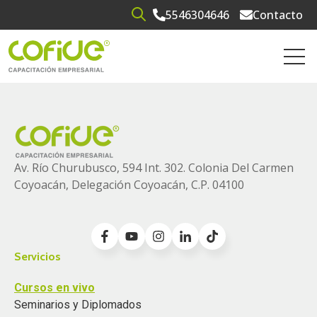
5546304646
Contacto
Open search
Open 
Av. Río Churubusco, 594 Int. 302. Colonia
Del Carmen
Coyoacán, Delegación Coyoacán, C.P. 04100
Servicios
Cursos en vivo
Seminarios y Diplomados