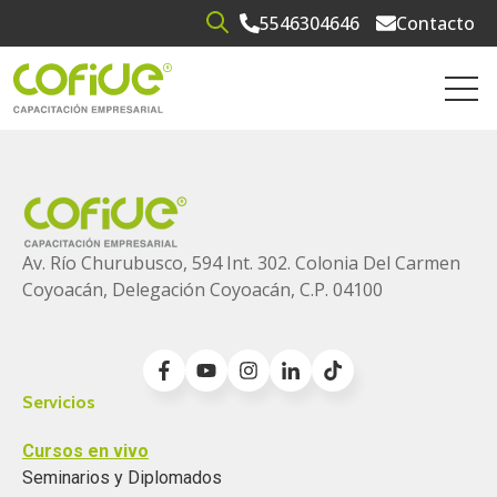
5546304646
Contacto
Open search
Open 
Av. Río Churubusco, 594 Int. 302. Colonia
Del Carmen
Coyoacán, Delegación Coyoacán, C.P. 04100
Servicios
Cursos en vivo
Seminarios y Diplomados