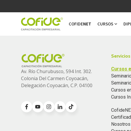
COFIDE
NET
CURSOS
DIP
Show s
Servicios
Cursos e
Av. Río Churubusco, 594 Int. 302.
Seminario
Colonia
Del Carmen Coyoacán,
Seminari
Delegación Coyoacán, C.P. 04100
Cursos e
Cursos I
CofideNE
Certific
Nosotros