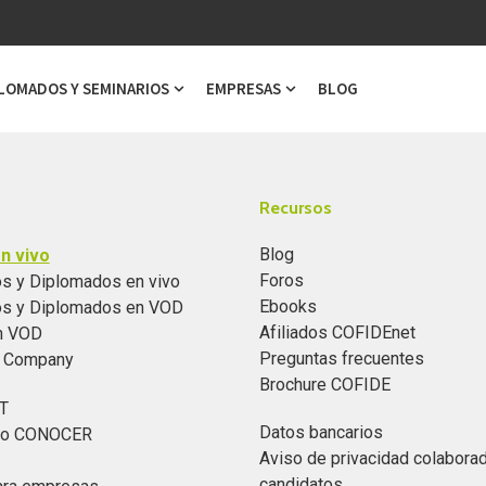
LOMADOS Y SEMINARIOS
EMPRESAS
BLOG
ubmenu for Cursos
Show submenu for Diplomados y Semi
Show submenu for Emp
Recursos
Blog
n vivo
Foros
s y Diplomados en vivo
Ebooks
os y Diplomados en VOD
Afiliados COFIDEnet
n VOD
Preguntas frecuentes
n Company
Brochure COFIDE
T
Datos bancarios
ado CONOCER
Aviso de privacidad colabora
candidatos