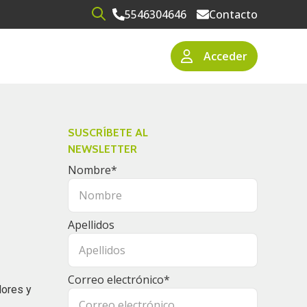
5546304646
Contacto
Open search
Acceder
narios
resas
SUSCRÍBETE AL
NEWSLETTER
Nombre
*
Apellidos
Correo electrónico
*
dores y