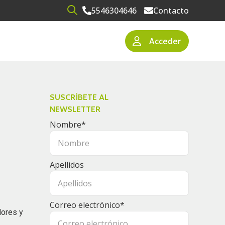
5546304646
Contacto
Open search
Acceder
narios
resas
SUSCRÍBETE AL
NEWSLETTER
Nombre
*
Apellidos
Correo electrónico
*
dores y