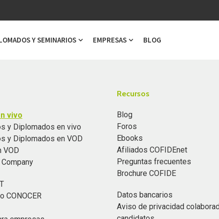
LOMADOS Y SEMINARIOS
EMPRESAS
BLOG
ubmenu for Cursos
Show submenu for Diplomados y Semi
Show submenu for Emp
Recursos
Blog
n vivo
Foros
s y Diplomados en vivo
Ebooks
os y Diplomados en VOD
Afiliados COFIDEnet
n VOD
Preguntas frecuentes
n Company
Brochure COFIDE
T
Datos bancarios
ado CONOCER
Aviso de privacidad colabora
candidatos