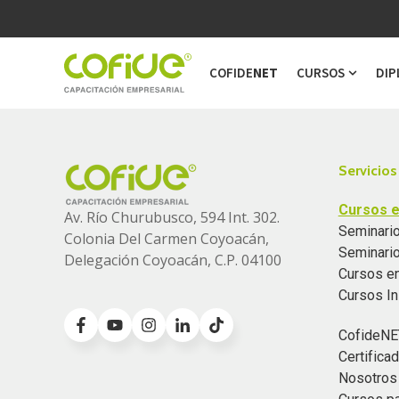
COFIDE
NET
CURSOS
DIP
Show s
Servicios
Cursos e
Av. Río Churubusco, 594 Int. 302.
Seminario
Colonia
Del Carmen Coyoacán,
Seminari
Delegación Coyoacán, C.P. 04100
Cursos e
Cursos I
CofideNE
Certific
Nosotros