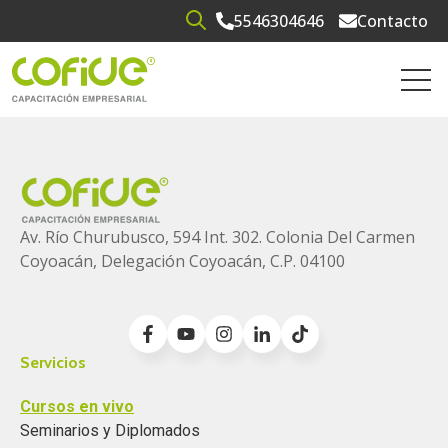
5546304646
Contacto
Open search
Open 
Av. Río Churubusco, 594 Int. 302. Colonia
Del Carmen
Coyoacán, Delegación Coyoacán, C.P. 04100
Servicios
Cursos en vivo
Seminarios y Diplomados