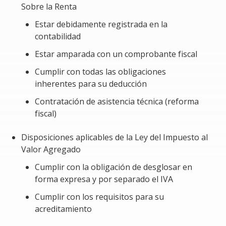
Sobre la Renta
servicios. Este proveedor debe estar debidamente
inscrito en el Registro Público de Prestadores de
Estar debidamente registrada en la
Servicios Especializados (REPSE) y cumplir con todas sus
contabilidad
obligaciones laborales. Por lo tanto, el propósito de
Estar amparada con un comprobante fiscal
este módulo es abordar los siguientes aspectos:
Cumplir con todas las obligaciones
Evitar sanciones fiscales derivadas de la
inherentes para su deducción
realización de transacciones con proveedores que
Contratación de asistencia técnica (reforma
están obligados a registrarse en el REPSE.
fiscal)
Mitigar el riesgo de incurrir en un delito de
Disposiciones aplicables de la Ley del Impuesto al
defraudación fiscal.
Valor Agregado
Salvaguardar los intereses de la empresa
Cumplir con la obligación de desglosar en
contratante, ya que si el contratista especializado
forma expresa y por separado el IVA
no cumple con sus obligaciones, se pone en
peligro la posibilidad de deducir los gastos en el
Cumplir con los requisitos para su
Impuesto Sobre la Renta (ISR) y de acreditar el
acreditamiento
Impuesto al Valor Agregado (IVA).