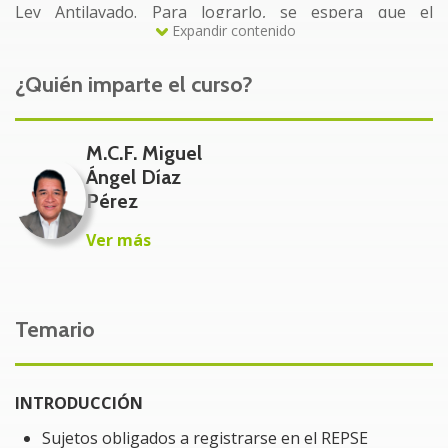
Ley Antilavado. Para lograrlo, se espera que el
Expandir contenido
participante interprete adecuadamente las
disposiciones aplicables en ambos casos.
¿Quién imparte el curso?
Dirigido a:
M.C.F. Miguel
Propietarios
Ángel Díaz
Socios
Pérez
Accionistas
Ver más
Directores de Administración y Finanzas
Contador general de la empresa
Temario
Auxiliares administrativos y contables
Asesores independientes
Cualquier persona interesada en la materia.
INTRODUCCIÓN
Sujetos obligados a registrarse en el REPSE
Beneficios del módulo