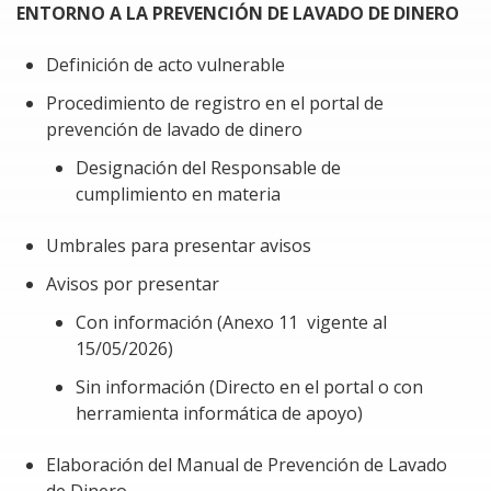
ENTORNO A LA PREVENCIÓN DE LAVADO DE DINERO
Minimizar cualquier error durante el proceso de
registro en el portal de prevención de lavado de
Definición de acto vulnerable
dinero.
Procedimiento de registro en el portal de
Anticipar los requisitos de información necesarios
prevención de lavado de dinero
para presentar los avisos correspondientes ante
la Unidad de Inteligencia Financiera (UIF).
Designación del Responsable de
cumplimiento en materia
En resumen, este módulo busca garantizar un
cumplimiento adecuado y legal en la contratación de un
Umbrales para presentar avisos
servicio especializado.
Avisos por presentar
REQUERIMIENTO ESPECIAL PARA EL CURSO
Con información (Anexo 11 vigente al
15/05/2026)
Lectura obligada del artículo 15-D del Código
Sin información (Directo en el portal o con
Fiscal de la Federación
herramienta informática de apoyo)
Conocimiento básico de los requisitos de las
deducciones
Elaboración del Manual de Prevención de Lavado
de Dinero