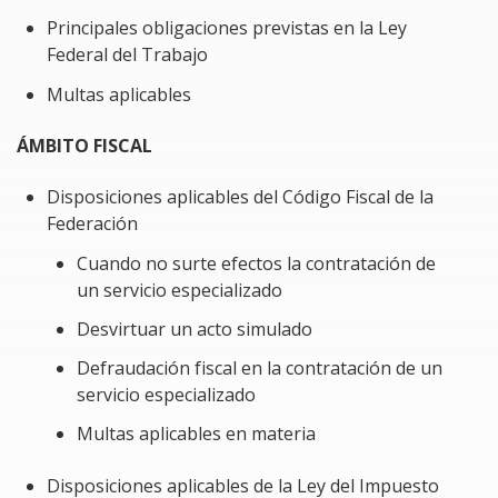
Principales obligaciones previstas en la Ley
Interpretar de manera concordante las disposiciones del
Federal del Trabajo
Código Fiscal de la Federación, la Ley del Impuesto Sobre
Multas aplicables
la Renta y la Ley del Impuesto al Valor Agregado.
Familiarizarse con la aplicación de normativas fiscales en
ÁMBITO FISCAL
el contexto de contrataciones especializadas.
Comprender de manera precisa y accesible el formato
Disposiciones aplicables del Código Fiscal de la
requerido para la prevención de lavado de dinero
(Anexo
Federación
11 vigente al 15/05/2026)
Cuando no surte efectos la contratación de
Completar correctamente el Anexo 11 siguiendo el criterio
un servicio especializado
presentado por la UIF; además, cumplir con la obligación
en los casos en que no sea posible proporcionar
Desvirtuar un acto simulado
información.
Defraudación fiscal en la contratación de un
Problemática por resolver
servicio especializado
Multas aplicables en materia
La contratación de un servicio o la ejecución de una
obra especializada tienen un impacto significativo en el
Disposiciones aplicables de la Ley del Impuesto
cliente que formaliza un contrato con un proveedor de