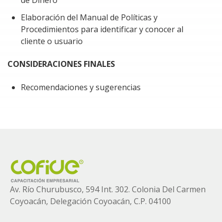
Conocimiento del portal de Prevención de Lavado
de Dinero
Elaboración del Manual de Políticas y
Procedimientos para identificar y conocer al
cliente o usuario
CONSIDERACIONES FINALES
Recomendaciones y sugerencias
Av. Río Churubusco, 594 Int. 302. Colonia
Del Carmen
Coyoacán, Delegación Coyoacán, C.P. 04100