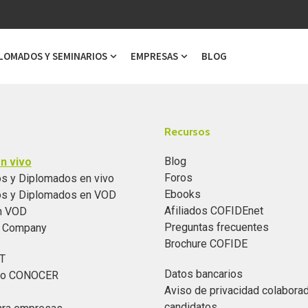
LOMADOS Y SEMINARIOS
EMPRESAS
BLOG
ubmenu for Cursos
Show submenu for Diplomados y Semi
Show submenu for Emp
Recursos
Blog
n vivo
Foros
s y Diplomados en vivo
Ebooks
os y Diplomados en VOD
Afiliados COFIDEnet
n VOD
Preguntas frecuentes
n Company
Brochure COFIDE
T
Datos bancarios
ado CONOCER
Aviso de privacidad colabora
candidatos