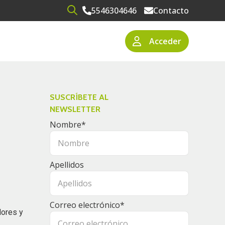
5546304646
Contacto
Open search
Acceder
narios
resas
SUSCRÍBETE AL
NEWSLETTER
Nombre
*
Apellidos
Correo electrónico
*
dores y