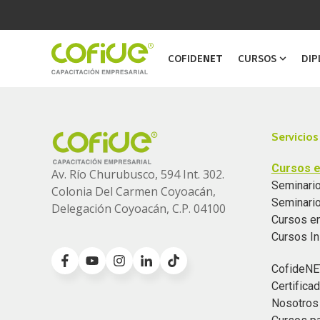
COFIDE
NET
CURSOS
DIP
Show s
Servicios
Cursos e
Av. Río Churubusco, 594 Int. 302.
Seminario
Colonia
Del Carmen Coyoacán,
Seminari
Delegación Coyoacán, C.P. 04100
Cursos e
Cursos I
CofideNE
Certific
Nosotros