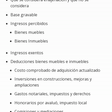
Aprovechar todos los elementos que integran el
considera
costo fiscal deducible.
Base gravable
Determinar la base de ISR de forma correcta.
Ingresos percibidos
Calcular el ISR del pago provisional que se debe
Bienes muebles
pagar en tiempo y forma.
Bienes Inmuebles
Cumplir correctamente con las obligaciones.
Ingresos exentos
Problemática a resolver al tomar el Curso/Taller
Deducciones bienes muebles e inmuebles
Derivado de la complejidad del procedimiento de
Costo comprobado de adquisición actualizado
cálculo, pueden surgir errores que podrían tener un
impacto económico para el contribuyente. Por lo tanto,
Inversiones en construcciones, mejoras y
conocer con precisión el procedimiento permitiría
ampliaciones
evitar:
Gastos notariales, impuestos y derechos
Pago de recargos y actualización debido a
Honorarios por avaluó, impuesto local
diferencias en los impuestos.
Comisiones y mediaciones