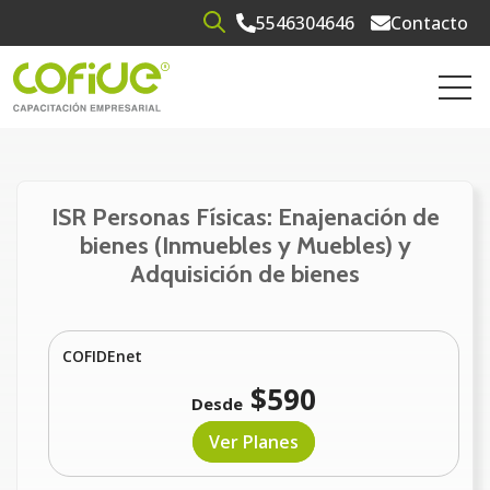
5546304646
Contacto
Open search
Open 
ISR Personas Físicas: Enajenación de
bienes (Inmuebles y Muebles) y
Adquisición de bienes
COFIDEnet
$590
Desde
Ver Planes