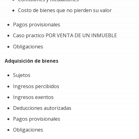
Atender los requerimientos de la autoridad.
Costo de bienes que no pierden su valor
Pago de multas por incumplimiento de
Pagos provisionales
obligaciones.
Caso practico POR VENTA DE UN INMUEBLE
Aplicar un costo fiscal incorrecto al bien, lo que
podría resultar en una utilidad o pérdida fiscal
Obligaciones
equivocada.
Adquisición de bienes
Sujetos
Ingresos percibidos
Ingresos exentos
Deducciones autorizadas
Pagos provisionales
Obligaciones