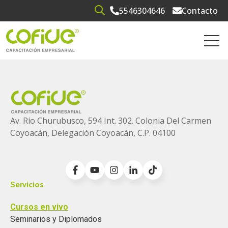
5546304646
Contacto
Open search
Open 
Av. Río Churubusco, 594 Int. 302. Colonia
Del Carmen
Coyoacán, Delegación Coyoacán, C.P. 04100
Servicios
Cursos en vivo
Seminarios y Diplomados