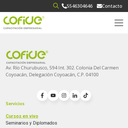
5546304646
Contacto
Open search
Open 
Av. Río Churubusco, 594 Int. 302. Colonia
Del Carmen
Coyoacán, Delegación Coyoacán, C.P. 04100
Servicios
Cursos en vivo
Seminarios y Diplomados