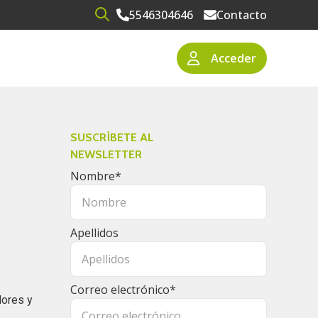
5546304646
Contacto
Open search
Acceder
narios
resas
SUSCRÍBETE AL
NEWSLETTER
Nombre
*
Apellidos
Correo electrónico
*
dores y