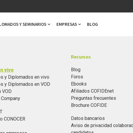
LOMADOS Y SEMINARIOS
EMPRESAS
BLOG
ubmenu for Cursos
Show submenu for Diplomados y Semi
Show submenu for Emp
Recursos
Blog
n vivo
Foros
s y Diplomados en vivo
Ebooks
os y Diplomados en VOD
Afiliados COFIDEnet
n VOD
Preguntas frecuentes
n Company
Brochure COFIDE
T
Datos bancarios
ado CONOCER
Aviso de privacidad colabora
candidatos