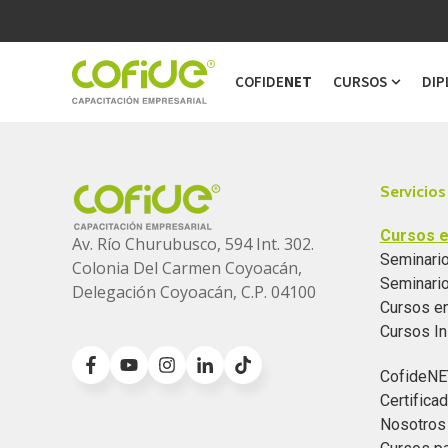
COFIDE
NET
CURSOS
DIP
Show s
Servicios
Cursos e
Av. Río Churubusco, 594 Int. 302.
Seminario
Colonia
Del Carmen Coyoacán,
Seminari
Delegación Coyoacán, C.P. 04100
Cursos e
Cursos I
CofideNE
Certific
Nosotros