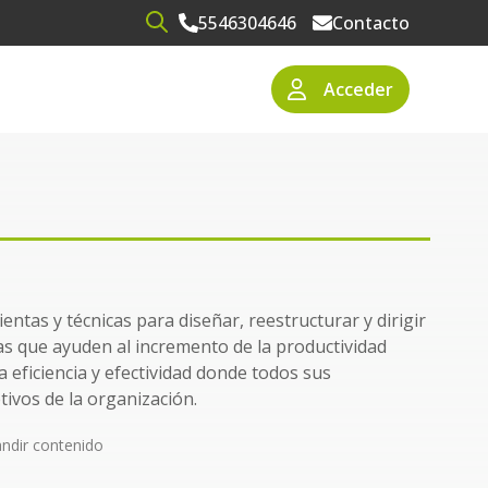
5546304646
Contacto
Open search
Acceder
narios
resas
ientas y técnicas para diseñar, reestructurar y dirigir
s que ayuden al incremento de la productividad
a eficiencia y efectividad donde todos sus
tivos de la organización.
ndir contenido