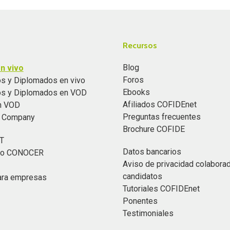
Recursos
Blog
n vivo
Foros
s y Diplomados en vivo
Ebooks
os y Diplomados en VOD
Afiliados COFIDEnet
n VOD
Preguntas frecuentes
n Company
Brochure COFIDE
T
Datos bancarios
ado CONOCER
Aviso de privacidad colabora
candidatos
ara empresas
Tutoriales COFIDEnet
Ponentes
Testimoniales