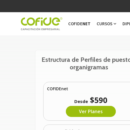
COFIDE
NET
CURSOS
DIP
Show s
Estructura de Perfiles de puest
organigramas
COFIDEnet
$590
Desde
Ver Planes