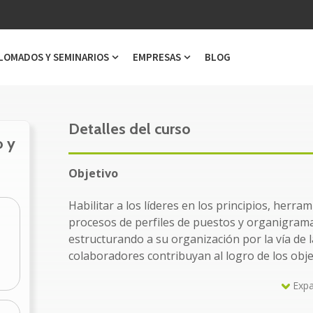
LOMADOS Y SEMINARIOS
EMPRESAS
BLOG
ubmenu for Cursos
Show submenu for Diplomados y Semi
Show submenu for Emp
Detalles del curso
o y
Objetivo
Habilitar a los líderes en los principios, herram
procesos de perfiles de puestos y organigrama
estructurando a su organización por la vía de l
colaboradores contribuyan al logro de los obje
Expa
Dirigido