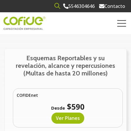
5546304646
Contacto
Open search
Open 
Esquemas Reportables y su
revelación, alcance y repercusiones
(Multas de hasta 20 millones)
COFIDEnet
$590
Desde
Ver Planes