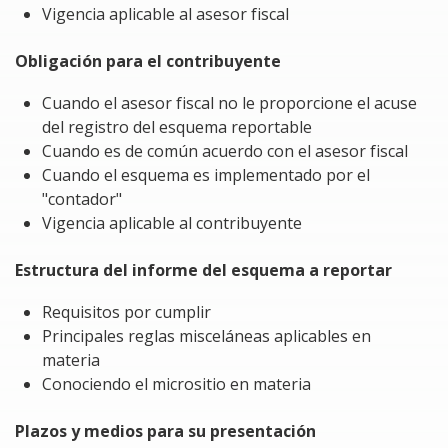
las disposiciones aplicables, se cumplirá con las
Vigencia aplicable al asesor fiscal
obligaciones y se evitará:
Obligación para el contribuyente
Principalmente, el pago de la multa que afectaría la
economía del contribuyente.
Cuando el asesor fiscal no le proporcione el acuse
Los requerimientos del SAT por el incumplimiento
del registro del esquema reportable
de dicha obligación.
Cuando es de común acuerdo con el asesor fiscal
Caer en supuestos de evasión o simulación fiscal.
Cuando el esquema es implementado por el
El pago de multas al asesor por no reportar
"contador"
correctamente los esquemas.
Vigencia aplicable al contribuyente
Estructura del informe del esquema a reportar
Requisitos por cumplir
Principales reglas misceláneas aplicables en
materia
Conociendo el micrositio en materia
Plazos y medios para su presentación