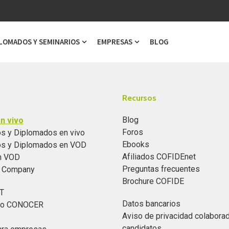
LOMADOS Y SEMINARIOS
EMPRESAS
BLOG
ubmenu for Cursos
Show submenu for Diplomados y Semi
Show submenu for Emp
Recursos
Blog
n vivo
Foros
s y Diplomados en vivo
Ebooks
os y Diplomados en VOD
Afiliados COFIDEnet
n VOD
Preguntas frecuentes
n Company
Brochure COFIDE
T
Datos bancarios
ado CONOCER
Aviso de privacidad colabora
candidatos