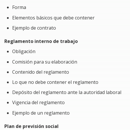
recursos humanos
Forma
Responsables del reclutamiento, selección y
contratación del personal, así como, de la
Elementos básicos que debe contener
elaboración de las nóminas.
Ejemplo de contrato
Beneficios del Curso
Reglamento interno de trabajo
Obtendrás distintos formatos como: contrato
Obligación
individual, reglamento interno, actas
Comisión para su elaboración
administrativas, entre otros, que se utilizan en el
Contenido del reglamento
área.
Lo que no debe contener el reglamento
Cumplirás con las obligaciones que establece la
ley federal del trabajo a través del correcto llenado
Depósito del reglamento ante la autoridad laboral
de los formatos.
Vigencia del reglamento
Problemática a resolver al tomar el Curso
Ejemplo de un reglamento
El ámbito laboral que implica el manejo de personal y
Plan de previsión social