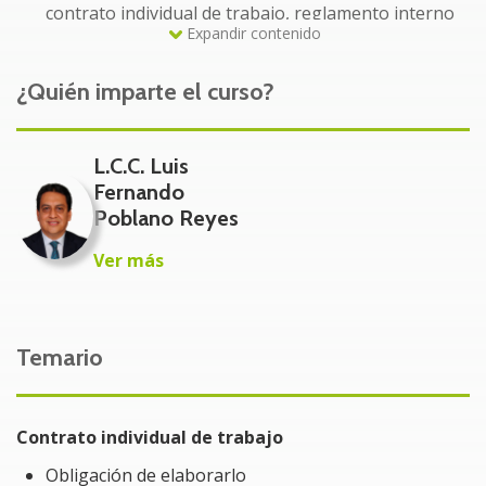
contrato individual de trabajo, reglamento interno
Expandir contenido
de trabajo, actas administrativas, planes de
previsión social, entre otros.
¿Quién imparte el curso?
Identificarás cómo documentar correctamente los
derechos y obligaciones de los trabajadores.
L.C.C. Luis
Con los documentos en regla, el patrón tendrá los
Fernando
elementos que respalden para pagar lo que por
Poblano Reyes
Ley le corresponde al trabajador.
Ver más
A quién va dirigido
Contadores
Administradores
Temario
Abogados
Psicólogos
Contrato individual de trabajo
Profesionistas que colaboren en el área de
Obligación de elaborarlo