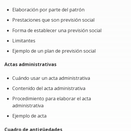
sus remuneraciones lleva implícito varias problemáticas
con los trabajadores y en su caso con el sindicato, por
Elaboración por parte del patrón
lo que, a través del curso se obtendrán los elementos
Prestaciones que son previsión social
para:
Forma de establecer una previsión social
Evitar multas impuestas por la autoridad legal por
Limitantes
incumplimientos laborales.ç
Ejemplo de un plan de previsión social
Evitar demandas laborales por incumplimiento del
patrón.
Actas administrativas
Evitar problemas con el sindicato que representa
a los trabajadores por no documentar
Cuándo usar un acta administrativa
correctamente los derechos de los trabajadores.
Contenido del acta administrativa
Minimizar las inconformidades de los trabajadores
Procedimiento para elaborar el acta
respecto a los pagos de sueldo y prestaciones
administrativa
laborales.
Ejemplo de acta
Cuadro de antigüedades