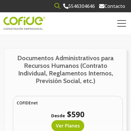
5546304646
Contacto
Open search
Open 
Documentos Administrativos para
Recursos Humanos (Contrato
Individual, Reglamentos Internos,
Previsión Social, etc.)
COFIDEnet
$590
Desde
Ver Planes