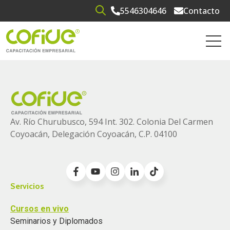
5546304646
Contacto
Open search
Open 
Av. Río Churubusco, 594 Int. 302. Colonia
Del Carmen
Coyoacán, Delegación Coyoacán, C.P. 04100
Servicios
Cursos en vivo
Seminarios y Diplomados