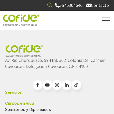
5546304646
Contacto
Open search
Open 
Av. Río Churubusco, 594 Int. 302. Colonia
Del Carmen
Coyoacán, Delegación Coyoacán, C.P. 04100
Servicios
Cursos en vivo
Seminarios y Diplomados