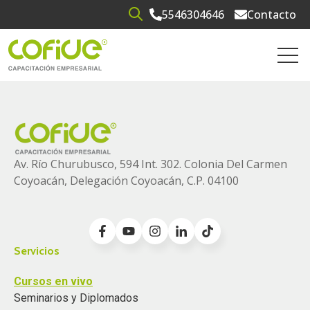
5546304646
Contacto
Open search
Open 
Av. Río Churubusco, 594 Int. 302. Colonia
Del Carmen
Coyoacán, Delegación Coyoacán, C.P. 04100
Servicios
Cursos en vivo
Seminarios y Diplomados